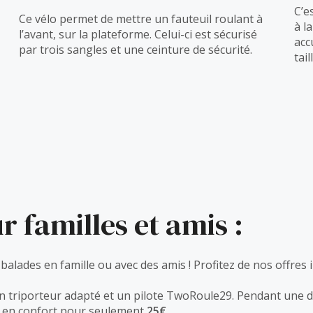
C’e
Ce vélo permet de mettre un fauteuil roulant à
à l
l’avant, sur la plateforme. Celui-ci est sécurisé
acc
par trois sangles et une ceinture de sécurité.
tail
r familles et amis :
s balades en famille ou avec des amis ! Profitez de nos offr
 triporteur adapté et un pilote TwoRoule29. Pendant une 
t en confort pour seulement
25€.