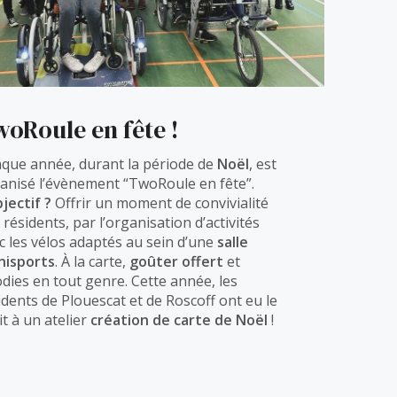
oRoule en fête !
que année, durant la période de
Noël
, est
anisé l’évènement “TwoRoule en fête”.
bjectif ?
Offrir un moment de convivialité
 résidents, par l’organisation d’activités
c les vélos adaptés au sein d’une
salle
isports
. À la carte,
goûter offert
et
dies en tout genre. Cette année, les
idents de Plouescat et de Roscoff ont eu le
it à un atelier
création de carte de Noël
!