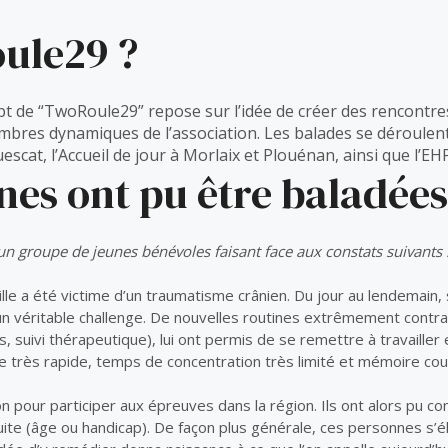
ule29 ?
cept de “TwoRoule29” repose sur l’idée de créer des rencont
mbres dynamiques de l’association. Les balades se déroulent
scat, l’Accueil de jour à Morlaix et Plouénan, ainsi que l’EH
es ont pu être baladées
 un groupe de jeunes bénévoles faisant face aux constats suivants 
lle a été victime d’un traumatisme crânien. Du jour au lendemain
un véritable challenge. De nouvelles routines extrêmement contra
 suivi thérapeutique), lui ont permis de se remettre à travailler
ue très rapide, temps de concentration très limité et mémoire cou
n pour participer aux épreuves dans la région. Ils ont alors pu con
uite (âge ou handicap). De façon plus générale, ces personnes s’é