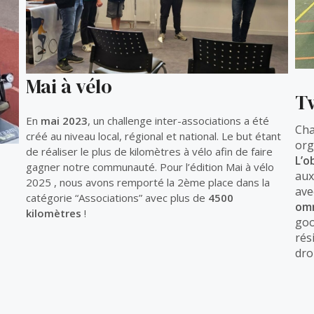
Mai à vélo
Tw
En
mai 2023
, un challenge inter-associations a été
Cha
créé au niveau local, régional et national. Le but étant
org
de réaliser le plus de kilomètres à vélo afin de faire
L’o
gagner notre communauté. Pour l’édition Mai à vélo
aux
2025 , nous avons remporté la 2ème place dans la
ave
catégorie “Associations” avec plus de
4500
omn
kilomètres
!
goo
rés
dro