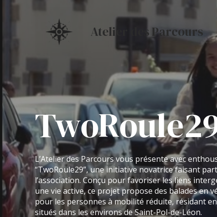
Skip
to
content
Atelier des Parcours
TwoRoule2
L’Atelier des Parcours vous présente avec enthou
“TwoRoule29”, une initiative novatrice faisant part
l’association. Conçu pour favoriser les liens inte
une vie active, ce projet propose des balades en 
pour les personnes à mobilité réduite, résidant e
situés dans les environs de Saint-Pol-de-Léon.