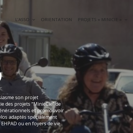
L’ASSO
ORIENTATION
PROJETS « MINICIE »
9
siasme son projet
ie des projets “MinieCie” de
rgénérationnels et promouvoir
vélos adaptés spécialement
n EHPAD ou en foyers de vie