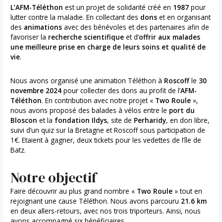
L’AFM-Téléthon
est un projet de solidarité créé en
1987
pour
lutter contre la maladie. En collectant des
dons
et en organisant
des
animations
avec des bénévoles et des partenaires afin de
favoriser la
recherche scientifique
et d’
offrir aux malades
une meilleure prise en charge de leurs soins et qualité de
vie
.
Nous avons organisé une animation Téléthon à
Roscoff
le
30
novembre 2024
pour collecter des dons au profit de l’
AFM-
Téléthon
. En contribution avec notre projet «
Two Roule
»,
nous avons proposé des balades à vélos entre le
port du
Bloscon
et la
fondation Ildys
, site de
Perharidy
, en don libre,
suivi d’un quiz sur la Bretagne et Roscoff sous participation de
1€. Etaient à gagner, deux tickets pour les vedettes de l’île de
Batz.
Notre objectif
Faire découvrir au plus grand nombre «
Two Roule
» tout en
rejoignant une cause Téléthon. Nous avons parcouru
21.6 km
en deux allers-retours, avec nos trois triporteurs. Ainsi, nous
avons accompagné six bénéficiaires.